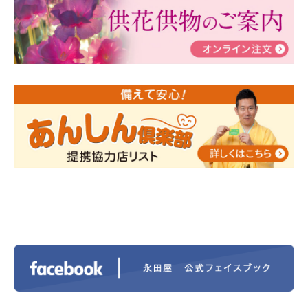
瀬 ご参加ありがとうございました！
2024/01/19
令和6年能登半島地震災害の寄付のご報
告
2024/01/01
年始もご遠慮無くお電話ください。
2024/01/01
人形供養 寄付のご報告
2023/12/16
終活なるほど教室＠小さな家族葬ハウ
ス®上鶴間 エンディングノートを書いてみよう！
2023/11/29
永田屋創業110周年記念式典 レンブラ
ントホテル東京町田