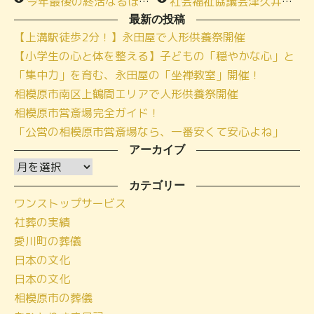
今年最後の終活なるほど教室を開催！
社会福祉協議会津久井にて出張「終活」なるほど教室を開催いたしました！
最新の投稿
【上溝駅徒歩2分！】永田屋で人形供養祭開催
【小学生の心と体を整える】子どもの「穏やかな心」と
「集中力」を育む、永田屋の「坐禅教室」開催！
相模原市南区上鶴間エリアで人形供養祭開催
相模原市営斎場完全ガイド！
「公営の相模原市営斎場なら、一番安くて安心よね」
アーカイブ
ア
ー
カテゴリー
ワンストップサービス
カ
社葬の実績
イ
愛川町の葬儀
ブ
日本の文化
日本の文化
相模原市の葬儀