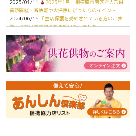
2025/01/11
2025年1月 相模原市南区で人形供
養祭開催！断捨離や大掃除にぴったりのイベント
2024/06/19
「生活保護を受給されている方のご葬
儀」についてブログを更新いたしました！
2024/03/06
【終活なるほど教室】「マンガで学
ぶ！はじめてのお葬式」小さな家族葬ハウス®町田成
瀬 ご参加ありがとうございました！
2024/01/19
令和6年能登半島地震災害の寄付のご報
告
2024/01/01
年始もご遠慮無くお電話ください。
2024/01/01
人形供養 寄付のご報告
2023/12/16
終活なるほど教室＠小さな家族葬ハウ
ス®上鶴間 エンディングノートを書いてみよう！
2023/11/29
永田屋創業110周年記念式典 レンブラ
ントホテル東京町田