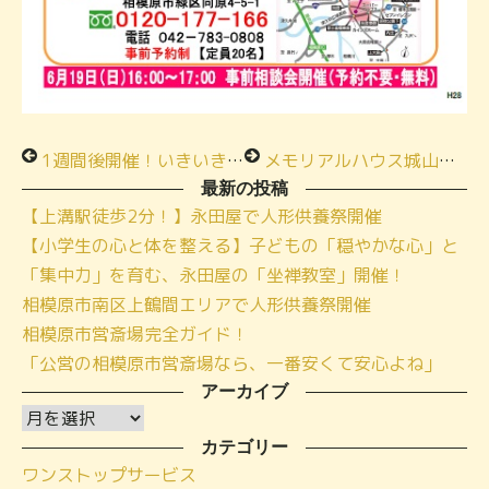
1週間後開催！いきいき終活フェア＆感謝祭
メモリアルハウス城山 夕方事前相談会開催予定！
最新の投稿
【上溝駅徒歩2分！】永田屋で人形供養祭開催
【小学生の心と体を整える】子どもの「穏やかな心」と
「集中力」を育む、永田屋の「坐禅教室」開催！
相模原市南区上鶴間エリアで人形供養祭開催
相模原市営斎場完全ガイド！
「公営の相模原市営斎場なら、一番安くて安心よね」
アーカイブ
ア
ー
カテゴリー
ワンストップサービス
カ