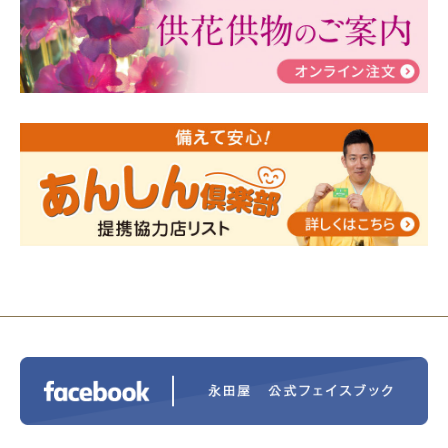
瀬 ご参加ありがとうございました！
2024/01/19
令和6年能登半島地震災害の寄付のご報
告
2024/01/01
年始もご遠慮無くお電話ください。
2024/01/01
人形供養 寄付のご報告
2023/12/16
終活なるほど教室＠小さな家族葬ハウ
ス®上鶴間 エンディングノートを書いてみよう！
2023/11/29
永田屋創業110周年記念式典 レンブラ
ントホテル東京町田