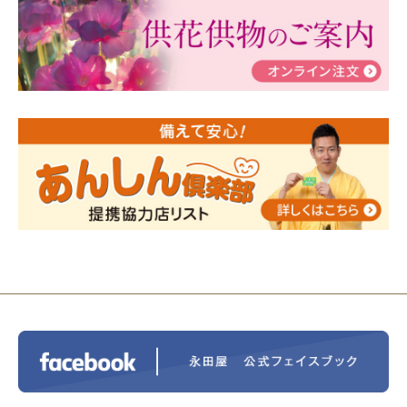
ぶ！はじめてのお葬式」小さな家族葬ハウス®町田成
瀬 ご参加ありがとうございました！
2024/01/19
令和6年能登半島地震災害の寄付のご報
告
2024/01/01
年始もご遠慮無くお電話ください。
2024/01/01
人形供養 寄付のご報告
2023/12/16
終活なるほど教室＠小さな家族葬ハウ
ス®上鶴間 エンディングノートを書いてみよう！
2023/11/29
永田屋創業110周年記念式典 レンブラ
ントホテル東京町田