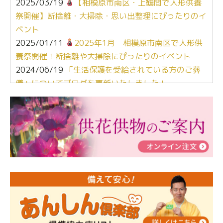
2025/03/19
【相模原市南区・上鶴間で人形供養
祭開催】断捨離・大掃除・思い出整理にぴったりのイ
ベント
2025/01/11
2025年1月 相模原市南区で人形供
養祭開催！断捨離や大掃除にぴったりのイベント
2024/06/19
「生活保護を受給されている方のご葬
儀」についてブログを更新いたしました！
2024/03/06
【終活なるほど教室】「マンガで学
ぶ！はじめてのお葬式」小さな家族葬ハウス®町田成
瀬 ご参加ありがとうございました！
2024/01/19
令和6年能登半島地震災害の寄付のご報
告
2024/01/01
年始もご遠慮無くお電話ください。
2024/01/01
人形供養 寄付のご報告
2023/12/16
終活なるほど教室＠小さな家族葬ハウ
ス®上鶴間 エンディングノートを書いてみよう！
2023/11/29
永田屋創業110周年記念式典 レンブラ