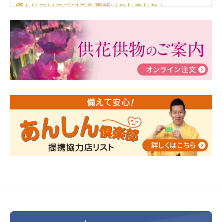
儀」についてブログを更新いたしました！
2024/03/06
【終活なるほど教室】「マンガで学
ぶ！はじめてのお葬式」小さな家族葬ハウス®町田成
瀬 ご参加ありがとうございました！
2024/01/19
令和6年能登半島地震災害の寄付のご報
告
2024/01/01
年始もご遠慮無くお電話ください。
2024/01/01
人形供養 寄付のご報告
2023/12/16
終活なるほど教室＠小さな家族葬ハウ
ス®上鶴間 エンディングノートを書いてみよう！
2023/11/29
永田屋創業110周年記念式典 レンブラ
ントホテル東京町田