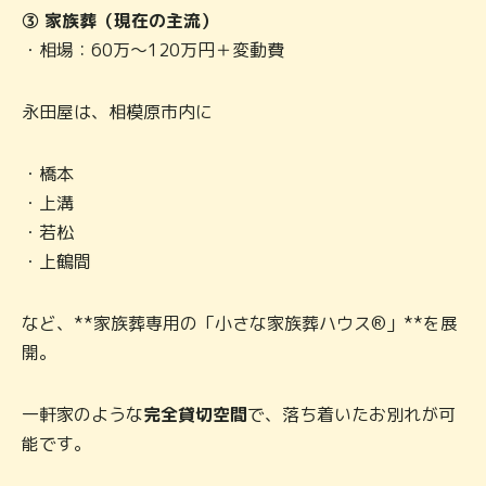
③ 家族葬（現在の主流）
・相場：60万〜120万円＋変動費
永田屋は、相模原市内に
・橋本
・上溝
・若松
・上鶴間
など、**家族葬専用の「小さな家族葬ハウス®」**を展
開。
一軒家のような
完全貸切空間
で、落ち着いたお別れが可
能です。