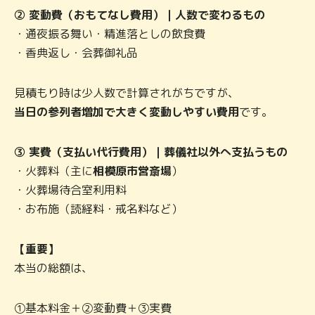
② 変動費（おもてなし費用）｜人数で変わるもの
・通夜振る舞い・精進落としの飲食費
・香典返し・会葬御礼品
見積もり時は少人数で計算されがちですが、
当日の参列者増加で大きく変動しやすい費用
です。
③ 実費（支払い代行費用）｜葬儀社以外へ支払うもの
・火葬料（主に
相模原市営斎場
）
・火葬場待合室利用料
・お布施（読経料・戒名料など）
【重要】
本当の総額は、
①基本料金＋②変動費＋③実費