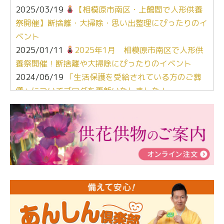
2025/03/19
【相模原市南区・上鶴間で人形供養
祭開催】断捨離・大掃除・思い出整理にぴったりのイ
ベント
2025/01/11
2025年1月 相模原市南区で人形供
養祭開催！断捨離や大掃除にぴったりのイベント
2024/06/19
「生活保護を受給されている方のご葬
儀」についてブログを更新いたしました！
2024/03/06
【終活なるほど教室】「マンガで学
ぶ！はじめてのお葬式」小さな家族葬ハウス®町田成
瀬 ご参加ありがとうございました！
2024/01/19
令和6年能登半島地震災害の寄付のご報
告
2024/01/01
年始もご遠慮無くお電話ください。
2024/01/01
人形供養 寄付のご報告
2023/12/16
終活なるほど教室＠小さな家族葬ハウ
ス®上鶴間 エンディングノートを書いてみよう！