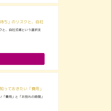
町田で公営斎場（南多摩斎場など）をお探しの方へ｜「予約待ち」のリスクと、自社式場という選択支
クと、自社式場という選択支
町田市で「火葬式（直葬）」を選ぶ前に｜後悔しないために知っておきたい「費用」と「お別れの時間」
い「費用」と「お別れの時間」