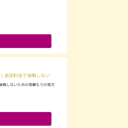
町田市の葬儀費用はいくら？相場と内訳を分かりやすく解説｜追加料金で後悔しないための見積もりの見方と、賢く費用を抑えるコツ
後悔しないための見積もりの見方