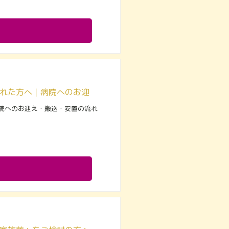
【深夜・早朝も対応】相模原・町田でご家族が危篤・逝去された方へ｜病院へのお迎え・搬送・安置の流れ
院へのお迎え・搬送・安置の流れ