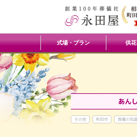
式場・プラン
供花
あん
その他
町田市
葬儀の知