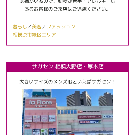
※猫がいるので、動物が苦手・アレルギーの
あるお客様のご来店はご遠慮ください。
暮らし
／
美容
／
ファッション
相模原市緑区エリア
サガセン 相模大野店・厚木店
大きいサイズのメンズ服といえばサガセン！