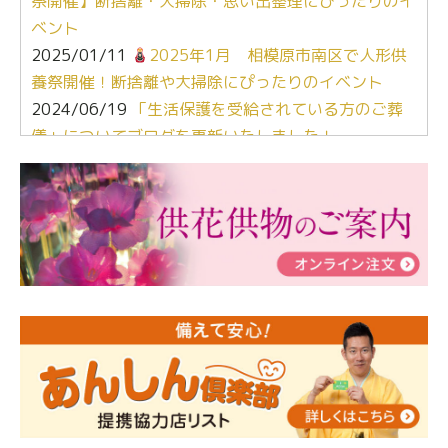
祭開催】断捨離・大掃除・思い出整理にぴったりのイ
ベント
2025/01/11
2025年1月 相模原市南区で人形供
養祭開催！断捨離や大掃除にぴったりのイベント
2024/06/19
「生活保護を受給されている方のご葬
儀」についてブログを更新いたしました！
2024/03/06
【終活なるほど教室】「マンガで学
ぶ！はじめてのお葬式」小さな家族葬ハウス®町田成
瀬 ご参加ありがとうございました！
2024/01/19
令和6年能登半島地震災害の寄付のご報
告
2024/01/01
年始もご遠慮無くお電話ください。
2024/01/01
人形供養 寄付のご報告
2023/12/16
終活なるほど教室＠小さな家族葬ハウ
ス®上鶴間 エンディングノートを書いてみよう！
2023/11/29
永田屋創業110周年記念式典 レンブラ
ントホテル東京町田