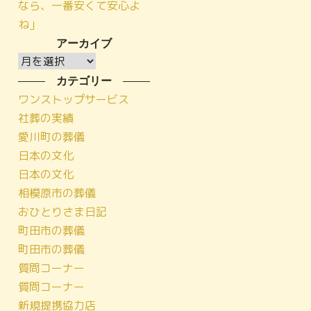
なら、一番安くて安心よ
ね」
アーカイブ
ア
ー
カテゴリー
カ
ワンストップサービス
イ
社葬の実績
ブ
愛川町の葬儀
日本の文化
日本の文化
相模原市の葬儀
おひとりさま日記
町田市の葬儀
町田市の葬儀
質問コーナー
質問コーナー
新規提携協力店