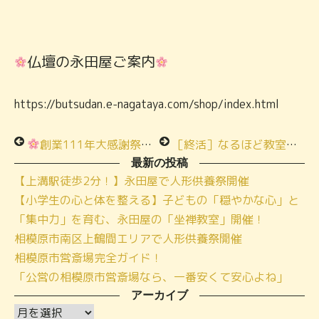
仏壇の永田屋ご案内
https://butsudan.e-nagataya.com/shop/index.html
創業111年大感謝祭＠永田屋富士見斎場ご来場ありがとうございます
［終活］なるほど教室 小さな家族葬の費用について＠上溝 ご参加ありがとうございます
最新の投稿
【上溝駅徒歩2分！】永田屋で人形供養祭開催
【小学生の心と体を整える】子どもの「穏やかな心」と
「集中力」を育む、永田屋の「坐禅教室」開催！
相模原市南区上鶴間エリアで人形供養祭開催
相模原市営斎場完全ガイド！
「公営の相模原市営斎場なら、一番安くて安心よね」
アーカイブ
ア