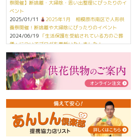
祭開催】断捨離・大掃除・思い出整理にぴったりのイ
ベント
2025/01/11
2025年1月 相模原市南区で人形供
養祭開催！断捨離や大掃除にぴったりのイベント
2024/06/19
「生活保護を受給されている方のご葬
儀」についてブログを更新いたしました！
2024/03/06
【終活なるほど教室】「マンガで学
ぶ！はじめてのお葬式」小さな家族葬ハウス®町田成
瀬 ご参加ありがとうございました！
2024/01/19
令和6年能登半島地震災害の寄付のご報
告
2024/01/01
年始もご遠慮無くお電話ください。
2024/01/01
人形供養 寄付のご報告
2023/12/16
終活なるほど教室＠小さな家族葬ハウ
ス®上鶴間 エンディングノートを書いてみよう！
2023/11/29
永田屋創業110周年記念式典 レンブラ
ントホテル東京町田