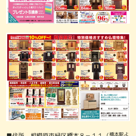
橋本駅よ
■住所 相模原市緑区橋本８－１１（