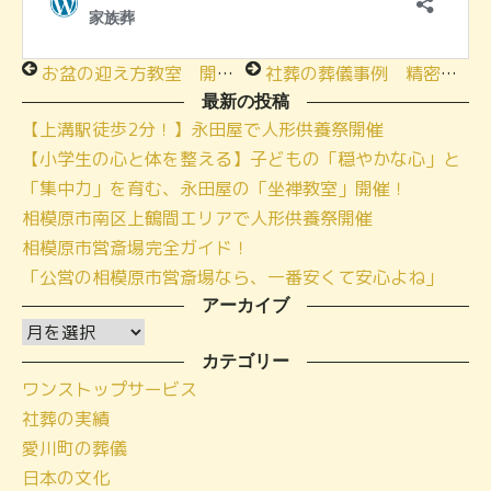
お盆の迎え方教室 開催いたしました！
社葬の葬儀事例 精密板金製品製造会社 様
最新の投稿
【上溝駅徒歩2分！】永田屋で人形供養祭開催
【小学生の心と体を整える】子どもの「穏やかな心」と
「集中力」を育む、永田屋の「坐禅教室」開催！
相模原市南区上鶴間エリアで人形供養祭開催
相模原市営斎場完全ガイド！
「公営の相模原市営斎場なら、一番安くて安心よね」
アーカイブ
ア
ー
カテゴリー
ワンストップサービス
カ
社葬の実績
イ
愛川町の葬儀
ブ
日本の文化