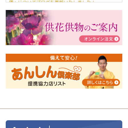
儀」についてブログを更新いたしました！
2024/03/06
【終活なるほど教室】「マンガで学
ぶ！はじめてのお葬式」小さな家族葬ハウス®町田成
瀬 ご参加ありがとうございました！
2024/01/19
令和6年能登半島地震災害の寄付のご報
告
2024/01/01
年始もご遠慮無くお電話ください。
2024/01/01
人形供養 寄付のご報告
2023/12/16
終活なるほど教室＠小さな家族葬ハウ
ス®上鶴間 エンディングノートを書いてみよう！
2023/11/29
永田屋創業110周年記念式典 レンブラ
ントホテル東京町田