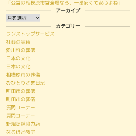
「公営の相模原市営斎場なら、一番安くて安心よね」
アーカイブ
ア
ー
カテゴリー
ワンストップサービス
カ
社葬の実績
イ
愛川町の葬儀
ブ
日本の文化
日本の文化
相模原市の葬儀
おひとりさま日記
町田市の葬儀
町田市の葬儀
質問コーナー
質問コーナー
新規提携協力店
なるほど教室