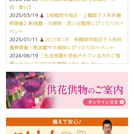
田・愛川】
2025/03/19
【相模原市南区・上鶴間で人形供養
祭開催】断捨離・大掃除・思い出整理にぴったりのイ
ベント
2025/01/11
2025年1月 相模原市南区で人形供
養祭開催！断捨離や大掃除にぴったりのイベント
2024/06/19
「生活保護を受給されている方のご葬
儀」についてブログを更新いたしました！
2024/03/06
【終活なるほど教室】「マンガで学
ぶ！はじめてのお葬式」小さな家族葬ハウス®町田成
瀬 ご参加ありがとうございました！
2024/01/19
令和6年能登半島地震災害の寄付のご報
告
2024/01/01
年始もご遠慮無くお電話ください。
2024/01/01
人形供養 寄付のご報告
2023/12/16
終活なるほど教室＠小さな家族葬ハウ