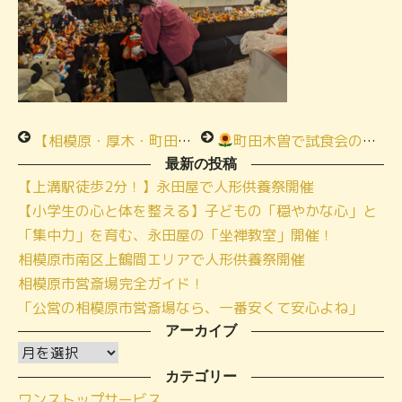
【相模原・厚木・町田からも便利】愛川町の人形供養祭｜永田屋 小さな家族葬ハウス®愛川
町田木曽で試食会のご案内～８月８日㈮～
最新の投稿
【上溝駅徒歩2分！】永田屋で人形供養祭開催
【小学生の心と体を整える】子どもの「穏やかな心」と
「集中力」を育む、永田屋の「坐禅教室」開催！
相模原市南区上鶴間エリアで人形供養祭開催
相模原市営斎場完全ガイド！
「公営の相模原市営斎場なら、一番安くて安心よね」
アーカイブ
ア
ー
カテゴリー
ワンストップサービス
カ