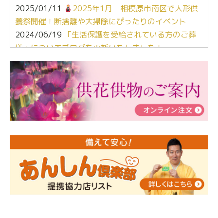
2025/01/11
2025年1月 相模原市南区で人形供
養祭開催！断捨離や大掃除にぴったりのイベント
2024/06/19
「生活保護を受給されている方のご葬
儀」についてブログを更新いたしました！
2024/03/06
【終活なるほど教室】「マンガで学
ぶ！はじめてのお葬式」小さな家族葬ハウス®町田成
瀬 ご参加ありがとうございました！
2024/01/19
令和6年能登半島地震災害の寄付のご報
告
2024/01/01
年始もご遠慮無くお電話ください。
2024/01/01
人形供養 寄付のご報告
2023/12/16
終活なるほど教室＠小さな家族葬ハウ
ス®上鶴間 エンディングノートを書いてみよう！
2023/11/29
永田屋創業110周年記念式典 レンブラ
ントホテル東京町田