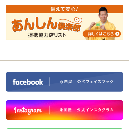
2024/01/01
人形供養 寄付のご報告
2023/12/16
終活なるほど教室＠小さな家族葬ハウ
ス®上鶴間 エンディングノートを書いてみよう！
2023/11/29
永田屋創業110周年記念式典 レンブラ
ントホテル東京町田