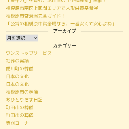
「集中力」を育む、永田屋の「坐禅教室」開催！
相模原市南区上鶴間エリアで人形供養祭開催
相模原市営斎場完全ガイド！
「公営の相模原市営斎場なら、一番安くて安心よね」
アーカイブ
ア
ー
カテゴリー
ワンストップサービス
カ
社葬の実績
イ
愛川町の葬儀
ブ
日本の文化
日本の文化
相模原市の葬儀
おひとりさま日記
町田市の葬儀
町田市の葬儀
質問コーナー