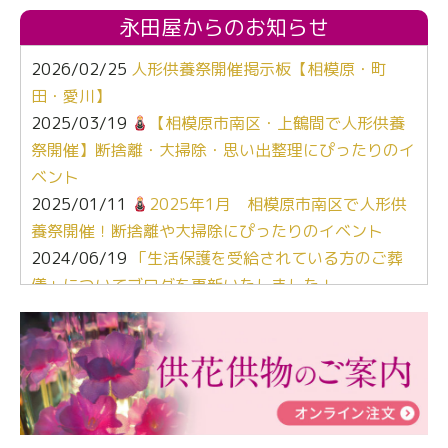
永田屋からのお知らせ
2026/02/25
人形供養祭開催掲示板【相模原・町
田・愛川】
2025/03/19
【相模原市南区・上鶴間で人形供養
祭開催】断捨離・大掃除・思い出整理にぴったりのイ
ベント
2025/01/11
2025年1月 相模原市南区で人形供
養祭開催！断捨離や大掃除にぴったりのイベント
2024/06/19
「生活保護を受給されている方のご葬
儀」についてブログを更新いたしました！
2024/03/06
【終活なるほど教室】「マンガで学
ぶ！はじめてのお葬式」小さな家族葬ハウス®町田成
瀬 ご参加ありがとうございました！
2024/01/19
令和6年能登半島地震災害の寄付のご報
告
2024/01/01
年始もご遠慮無くお電話ください。