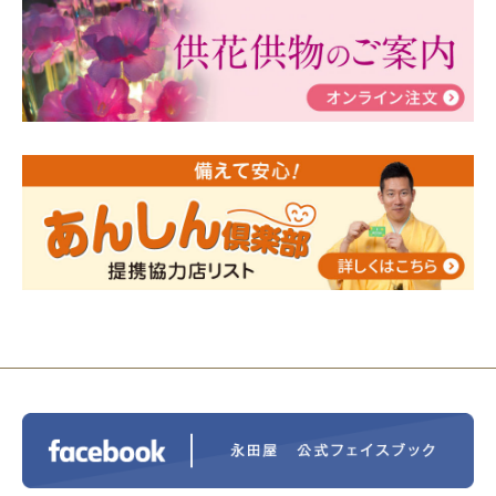
ぶ！はじめてのお葬式」小さな家族葬ハウス®町田成
瀬 ご参加ありがとうございました！
2024/01/19
令和6年能登半島地震災害の寄付のご報
告
2024/01/01
年始もご遠慮無くお電話ください。
2024/01/01
人形供養 寄付のご報告
2023/12/16
終活なるほど教室＠小さな家族葬ハウ
ス®上鶴間 エンディングノートを書いてみよう！
2023/11/29
永田屋創業110周年記念式典 レンブラ
ントホテル東京町田