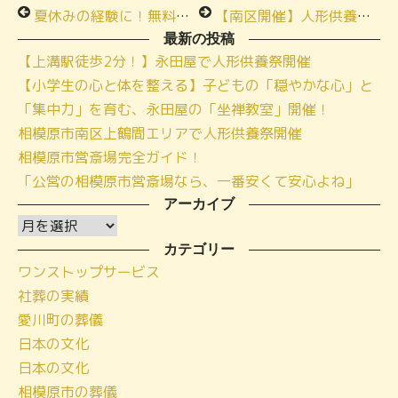
夏休みの経験に！無料の本格坐禅教室に参加しませんか
【南区開催】人形供養祭のご参加ありがとうございました！
最新の投稿
【上溝駅徒歩2分！】永田屋で人形供養祭開催
【小学生の心と体を整える】子どもの「穏やかな心」と
「集中力」を育む、永田屋の「坐禅教室」開催！
相模原市南区上鶴間エリアで人形供養祭開催
相模原市営斎場完全ガイド！
「公営の相模原市営斎場なら、一番安くて安心よね」
アーカイブ
ア
ー
カテゴリー
ワンストップサービス
カ
社葬の実績
イ
愛川町の葬儀
ブ
日本の文化
日本の文化
相模原市の葬儀