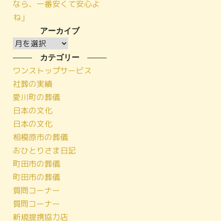
なら、一番安くて安心よ
ね」
アーカイブ
ア
ー
カテゴリー
カ
ワンストップサービス
イ
社葬の実績
ブ
愛川町の葬儀
日本の文化
日本の文化
相模原市の葬儀
おひとりさま日記
町田市の葬儀
町田市の葬儀
質問コーナー
質問コーナー
新規提携協力店