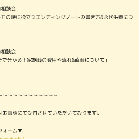
事前相談会」
00「もしもの時に役立つエンディングノートの書き方&永代供養につ
事前相談会」
00「60分で分かる！家族葬の費用や流れ&直葬について」
～～～～～～～～～～～～
はお電話にて受付させていただいております。
フォーム▼