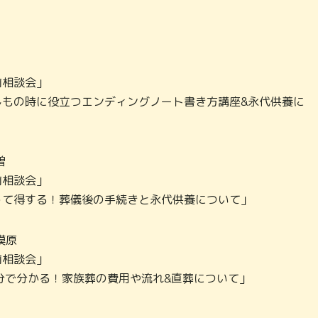
事前相談会」
00「もしもの時に役立つエンディングノート書き方講座&永代供養に
曽
事前相談会」
00「知って得する！葬儀後の手続きと永代供養について」
模原
事前相談会」
00「60分で分かる！家族葬の費用や流れ&直葬について」