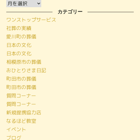
ア
ー
カテゴリー
ワンストップサービス
カ
社葬の実績
イ
愛川町の葬儀
ブ
日本の文化
日本の文化
相模原市の葬儀
おひとりさま日記
町田市の葬儀
町田市の葬儀
質問コーナー
質問コーナー
新規提携協力店
なるほど教室
イベント
ブログ