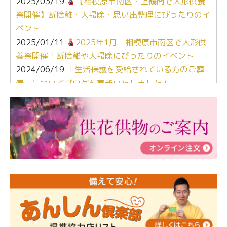
2025/03/19
【相模原市南区・上鶴間で人形供養
祭開催】断捨離・大掃除・思い出整理にぴったりのイ
ベント
2025/01/11
2025年1月 相模原市南区で人形供
養祭開催！断捨離や大掃除にぴったりのイベント
2024/06/19
「生活保護を受給されている方のご葬
儀」についてブログを更新いたしました！
2024/03/06
【終活なるほど教室】「マンガで学
ぶ！はじめてのお葬式」小さな家族葬ハウス®町田成
瀬 ご参加ありがとうございました！
2024/01/19
令和6年能登半島地震災害の寄付のご報
告
2024/01/01
年始もご遠慮無くお電話ください。
2024/01/01
人形供養 寄付のご報告
2023/12/16
終活なるほど教室＠小さな家族葬ハウ
ス®上鶴間 エンディングノートを書いてみよう！
2023/11/29
永田屋創業110周年記念式典 レンブラ