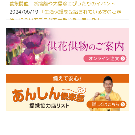
養祭開催！断捨離や大掃除にぴったりのイベント
2024/06/19
「生活保護を受給されている方のご葬
儀」についてブログを更新いたしました！
2024/03/06
【終活なるほど教室】「マンガで学
ぶ！はじめてのお葬式」小さな家族葬ハウス®町田成
瀬 ご参加ありがとうございました！
2024/01/19
令和6年能登半島地震災害の寄付のご報
告
2024/01/01
年始もご遠慮無くお電話ください。
2024/01/01
人形供養 寄付のご報告
2023/12/16
終活なるほど教室＠小さな家族葬ハウ
ス®上鶴間 エンディングノートを書いてみよう！
2023/11/29
永田屋創業110周年記念式典 レンブラ
ントホテル東京町田