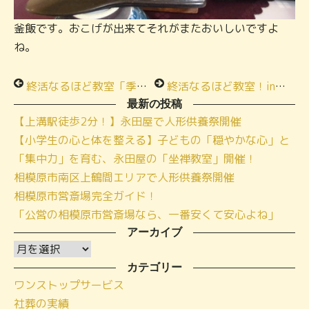
釜飯です。おこげが出来てそれがまたおいしいですよ
ね。
終活なるほど教室「季節の料理お食事会」in小さな家族葬ハウス
終活なるほど教室！in永田屋 橋本
最新の投稿
【上溝駅徒歩2分！】永田屋で人形供養祭開催
【小学生の心と体を整える】子どもの「穏やかな心」と
「集中力」を育む、永田屋の「坐禅教室」開催！
相模原市南区上鶴間エリアで人形供養祭開催
相模原市営斎場完全ガイド！
「公営の相模原市営斎場なら、一番安くて安心よね」
アーカイブ
ア
ー
カテゴリー
ワンストップサービス
カ
社葬の実績
イ