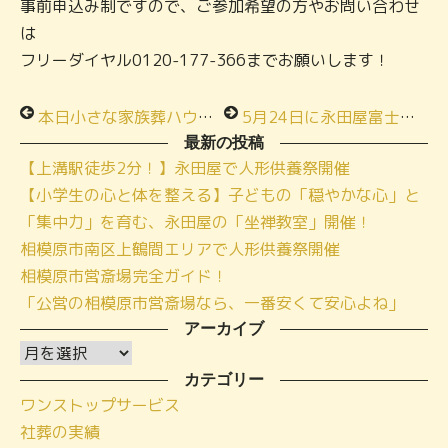
事前申込み制ですので、ご参加希望の方やお問い合わせ
は
フリーダイヤル0120-177-366までお願いします！
本日小さな家族葬ハウスで「安心できる！永代供養・お墓の選び方」の教室を開催致しました！
5月24日に永田屋富士見斎場で「終活応援ビッグイベント！」を行います！
最新の投稿
【上溝駅徒歩2分！】永田屋で人形供養祭開催
【小学生の心と体を整える】子どもの「穏やかな心」と
「集中力」を育む、永田屋の「坐禅教室」開催！
相模原市南区上鶴間エリアで人形供養祭開催
相模原市営斎場完全ガイド！
「公営の相模原市営斎場なら、一番安くて安心よね」
アーカイブ
ア
ー
カテゴリー
ワンストップサービス
カ
社葬の実績
イ