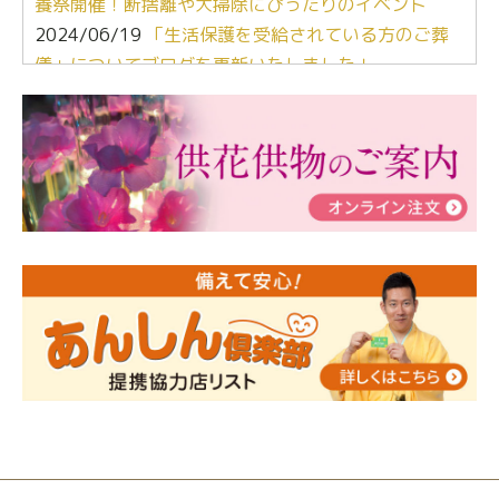
養祭開催！断捨離や大掃除にぴったりのイベント
2024/06/19
「生活保護を受給されている方のご葬
儀」についてブログを更新いたしました！
2024/03/06
【終活なるほど教室】「マンガで学
ぶ！はじめてのお葬式」小さな家族葬ハウス®町田成
瀬 ご参加ありがとうございました！
2024/01/19
令和6年能登半島地震災害の寄付のご報
告
2024/01/01
年始もご遠慮無くお電話ください。
2024/01/01
人形供養 寄付のご報告
2023/12/16
終活なるほど教室＠小さな家族葬ハウ
ス®上鶴間 エンディングノートを書いてみよう！
2023/11/29
永田屋創業110周年記念式典 レンブラ
ントホテル東京町田