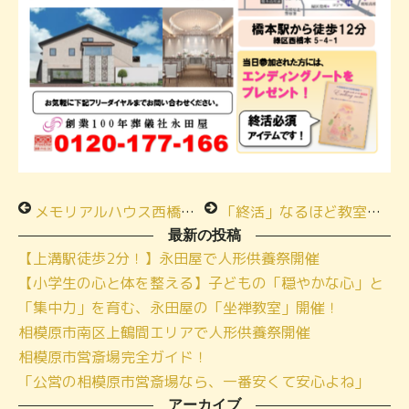
メモリアルハウス西橋本★オープン内覧会★3月6日・7日
「終活」なるほど教室 季節のお料理お食事会 ★ 富士見斎場
最新の投稿
【上溝駅徒歩2分！】永田屋で人形供養祭開催
【小学生の心と体を整える】子どもの「穏やかな心」と
「集中力」を育む、永田屋の「坐禅教室」開催！
相模原市南区上鶴間エリアで人形供養祭開催
相模原市営斎場完全ガイド！
「公営の相模原市営斎場なら、一番安くて安心よね」
アーカイブ