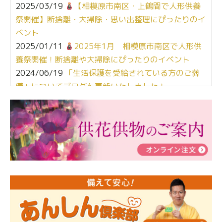
2025/03/19
【相模原市南区・上鶴間で人形供養
祭開催】断捨離・大掃除・思い出整理にぴったりのイ
ベント
2025/01/11
2025年1月 相模原市南区で人形供
養祭開催！断捨離や大掃除にぴったりのイベント
2024/06/19
「生活保護を受給されている方のご葬
儀」についてブログを更新いたしました！
2024/03/06
【終活なるほど教室】「マンガで学
ぶ！はじめてのお葬式」小さな家族葬ハウス®町田成
瀬 ご参加ありがとうございました！
2024/01/19
令和6年能登半島地震災害の寄付のご報
告
2024/01/01
年始もご遠慮無くお電話ください。
2024/01/01
人形供養 寄付のご報告
2023/12/16
終活なるほど教室＠小さな家族葬ハウ
ス®上鶴間 エンディングノートを書いてみよう！
2023/11/29
永田屋創業110周年記念式典 レンブラ