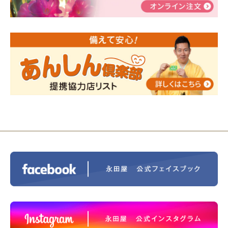
告
2024/01/01
年始もご遠慮無くお電話ください。
2024/01/01
人形供養 寄付のご報告
2023/12/16
終活なるほど教室＠小さな家族葬ハウ
ス®上鶴間 エンディングノートを書いてみよう！
2023/11/29
永田屋創業110周年記念式典 レンブラ
ントホテル東京町田