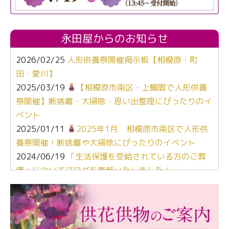
永田屋からのお知らせ
2026/02/25
人形供養祭開催掲示板【相模原・町
田・愛川】
2025/03/19
【相模原市南区・上鶴間で人形供養
祭開催】断捨離・大掃除・思い出整理にぴったりのイ
ベント
2025/01/11
2025年1月 相模原市南区で人形供
養祭開催！断捨離や大掃除にぴったりのイベント
2024/06/19
「生活保護を受給されている方のご葬
儀」についてブログを更新いたしました！
2024/03/06
【終活なるほど教室】「マンガで学
ぶ！はじめてのお葬式」小さな家族葬ハウス®町田成
瀬 ご参加ありがとうございました！
2024/01/19
令和6年能登半島地震災害の寄付のご報