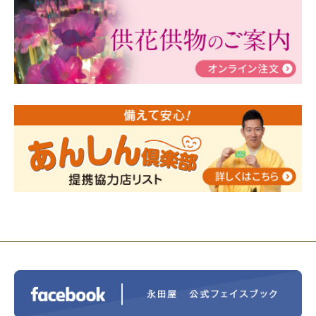
ぶ！はじめてのお葬式」小さな家族葬ハウス®町田成
瀬 ご参加ありがとうございました！
2024/01/19
令和6年能登半島地震災害の寄付のご報
告
2024/01/01
年始もご遠慮無くお電話ください。
2024/01/01
人形供養 寄付のご報告
2023/12/16
終活なるほど教室＠小さな家族葬ハウ
ス®上鶴間 エンディングノートを書いてみよう！
2023/11/29
永田屋創業110周年記念式典 レンブラ
ントホテル東京町田