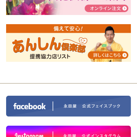
2024/01/19
令和6年能登半島地震災害の寄付のご報
告
2024/01/01
年始もご遠慮無くお電話ください。
2024/01/01
人形供養 寄付のご報告
2023/12/16
終活なるほど教室＠小さな家族葬ハウ
ス®上鶴間 エンディングノートを書いてみよう！
2023/11/29
永田屋創業110周年記念式典 レンブラ
ントホテル東京町田