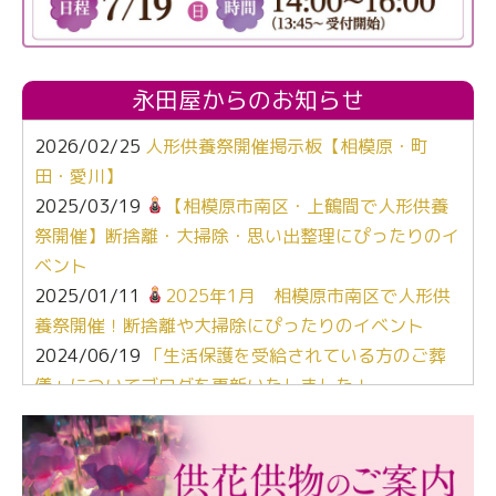
永田屋からのお知らせ
2026/02/25
人形供養祭開催掲示板【相模原・町
田・愛川】
2025/03/19
【相模原市南区・上鶴間で人形供養
祭開催】断捨離・大掃除・思い出整理にぴったりのイ
ベント
2025/01/11
2025年1月 相模原市南区で人形供
養祭開催！断捨離や大掃除にぴったりのイベント
2024/06/19
「生活保護を受給されている方のご葬
儀」についてブログを更新いたしました！
2024/03/06
【終活なるほど教室】「マンガで学
ぶ！はじめてのお葬式」小さな家族葬ハウス®町田成
瀬 ご参加ありがとうございました！