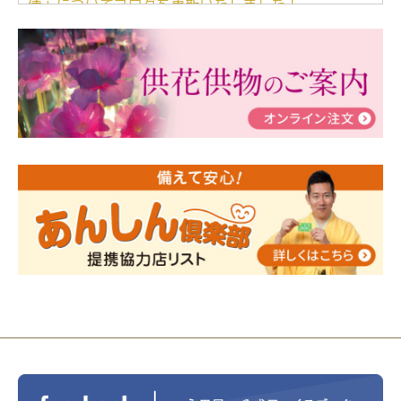
儀」についてブログを更新いたしました！
2024/03/06
【終活なるほど教室】「マンガで学
ぶ！はじめてのお葬式」小さな家族葬ハウス®町田成
瀬 ご参加ありがとうございました！
2024/01/19
令和6年能登半島地震災害の寄付のご報
告
2024/01/01
年始もご遠慮無くお電話ください。
2024/01/01
人形供養 寄付のご報告
2023/12/16
終活なるほど教室＠小さな家族葬ハウ
ス®上鶴間 エンディングノートを書いてみよう！
2023/11/29
永田屋創業110周年記念式典 レンブラ
ントホテル東京町田