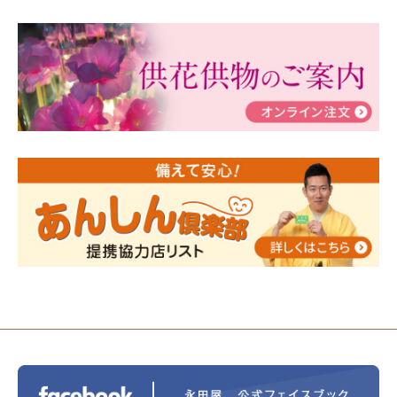
2024/03/06
【終活なるほど教室】「マンガで学
ぶ！はじめてのお葬式」小さな家族葬ハウス®町田成
瀬 ご参加ありがとうございました！
2024/01/19
令和6年能登半島地震災害の寄付のご報
告
2024/01/01
年始もご遠慮無くお電話ください。
2024/01/01
人形供養 寄付のご報告
2023/12/16
終活なるほど教室＠小さな家族葬ハウ
ス®上鶴間 エンディングノートを書いてみよう！
2023/11/29
永田屋創業110周年記念式典 レンブラ
ントホテル東京町田