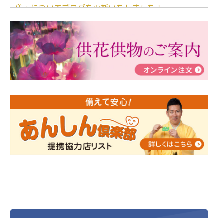
儀」についてブログを更新いたしました！
2024/03/06
【終活なるほど教室】「マンガで学
ぶ！はじめてのお葬式」小さな家族葬ハウス®町田成
瀬 ご参加ありがとうございました！
2024/01/19
令和6年能登半島地震災害の寄付のご報
告
2024/01/01
年始もご遠慮無くお電話ください。
2024/01/01
人形供養 寄付のご報告
2023/12/16
終活なるほど教室＠小さな家族葬ハウ
ス®上鶴間 エンディングノートを書いてみよう！
2023/11/29
永田屋創業110周年記念式典 レンブラ
ントホテル東京町田