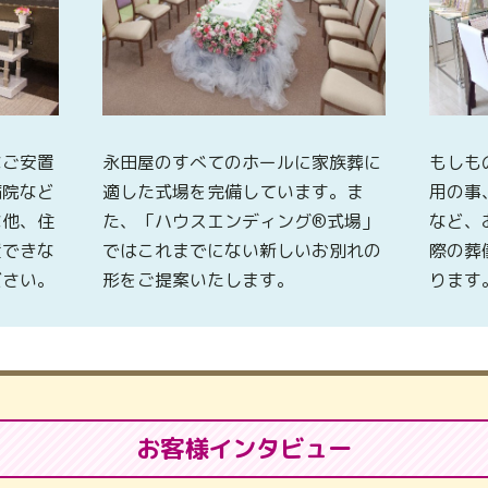
なご安置
永田屋のすべてのホールに家族葬に
もしも
病院など
適した式場を完備しています。ま
用の事
な他、住
た、「ハウスエンディング®式場」
など、
置できな
ではこれまでにない新しいお別れの
際の葬
ださい。
形をご提案いたします。
ります
お客様インタビュー