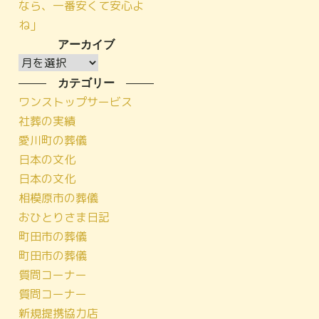
なら、一番安くて安心よ
ね」
アーカイブ
ア
ー
カテゴリー
カ
ワンストップサービス
イ
社葬の実績
ブ
愛川町の葬儀
日本の文化
日本の文化
相模原市の葬儀
おひとりさま日記
町田市の葬儀
町田市の葬儀
質問コーナー
質問コーナー
新規提携協力店