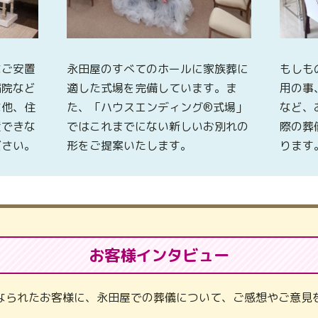
なご安置
永田屋のすべてのホールに家族葬に
もしも
病院など
適した式場を完備しています。ま
用の事
な他、住
た、「ハウスエンディング®式場」
など、
置できな
ではこれまでにない新しいお別れの
際の葬
ださい。
形をご提案いたします。
ります
お客様インタビュー
なられたお客様に、永田屋での葬儀について、ご感想やご意見