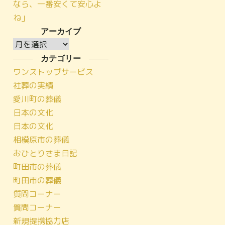
なら、一番安くて安心よ
ね」
アーカイブ
ア
ー
カテゴリー
カ
ワンストップサービス
イ
社葬の実績
ブ
愛川町の葬儀
日本の文化
日本の文化
相模原市の葬儀
おひとりさま日記
町田市の葬儀
町田市の葬儀
質問コーナー
質問コーナー
新規提携協力店