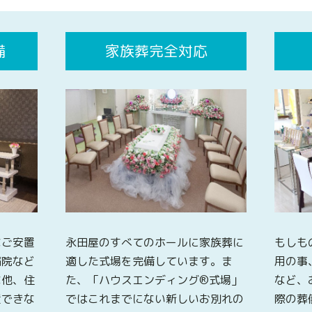
備
家族葬完全対応
なご安置
永田屋のすべてのホールに家族葬に
もしも
病院など
適した式場を完備しています。ま
用の事
な他、住
た、「ハウスエンディング®式場」
など、
置できな
ではこれまでにない新しいお別れの
際の葬