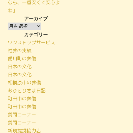
なら、一番安くて安心よ
ね」
アーカイブ
ア
ー
カテゴリー
カ
ワンストップサービス
イ
社葬の実績
ブ
愛川町の葬儀
日本の文化
日本の文化
相模原市の葬儀
おひとりさま日記
町田市の葬儀
町田市の葬儀
質問コーナー
質問コーナー
新規提携協力店