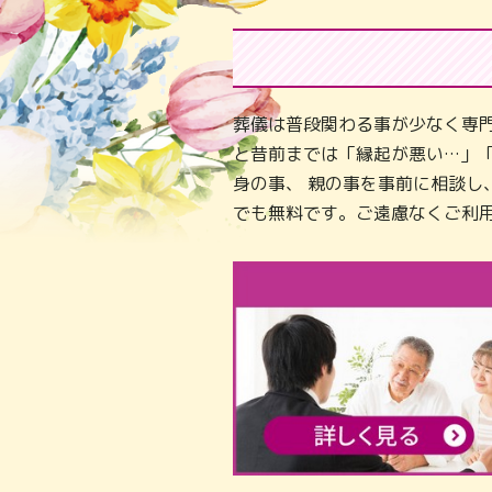
葬儀は普段関わる事が少なく専
と昔前までは「縁起が悪い…」
身の事、 親の事を事前に相談
でも無料です。ご遠慮なくご利