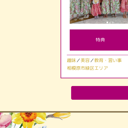
特典
趣味
／
美容
／
教育・習い事
相模原市緑区エリア