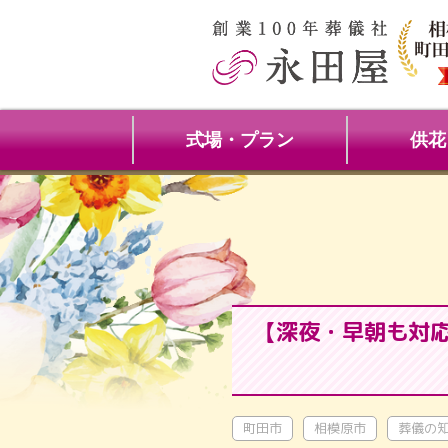
式場・プラン
供花
【深夜・早朝も対
町田市
相模原市
葬儀の