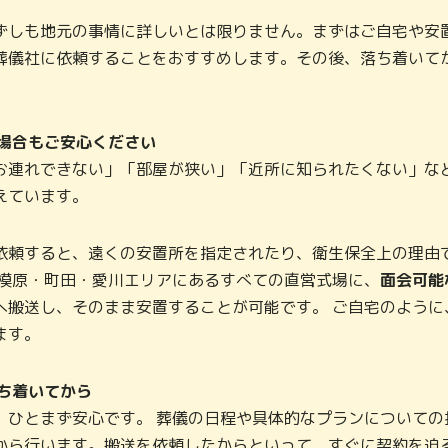
ずしも地元の事情に詳しいとは限りません。まずはご自宅や安
葬儀社に依頼することをおすすめします。その後、落ち着いて
」場合もご安心ください
お連れできない」「部屋が狭い」「近所に知られたくない」な
えています。
依頼すると、遠くの安置所を指定されたり、衛生保全上の理由
相模原・町田・愛川エリアにあるすべての直営式場に、
面会可能
へ搬送し、そのまま安置することが可能です。 ご自宅のように
ます。
落ち着いてから
、ひとまず安心です。 葬儀の日程や具体的なプランについての
から行います。搬送を依頼したからといって、すぐに契約を迫