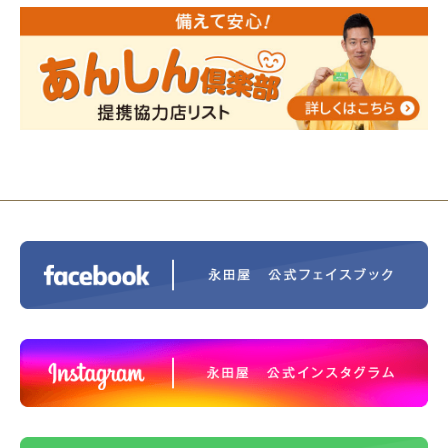
2024/01/01
人形供養 寄付のご報告
2023/12/16
終活なるほど教室＠小さな家族葬ハウ
ス®上鶴間 エンディングノートを書いてみよう！
2023/11/29
永田屋創業110周年記念式典 レンブラ
ントホテル東京町田