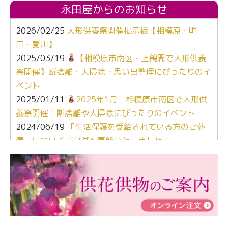
永田屋からのお知らせ
2026/02/25
人形供養祭開催掲示板【相模原・町
田・愛川】
2025/03/19
【相模原市南区・上鶴間で人形供養
祭開催】断捨離・大掃除・思い出整理にぴったりのイ
ベント
2025/01/11
2025年1月 相模原市南区で人形供
養祭開催！断捨離や大掃除にぴったりのイベント
2024/06/19
「生活保護を受給されている方のご葬
儀」についてブログを更新いたしました！
2024/03/06
【終活なるほど教室】「マンガで学
ぶ！はじめてのお葬式」小さな家族葬ハウス®町田成
瀬 ご参加ありがとうございました！
2024/01/19
令和6年能登半島地震災害の寄付のご報
告
2024/01/01
年始もご遠慮無くお電話ください。