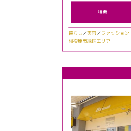
特典
暮らし
／
美容
／
ファッション
相模原市緑区エリア