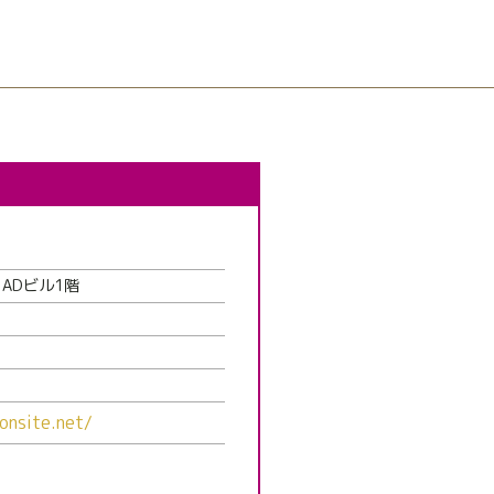
IADビル1階
yonsite.net/